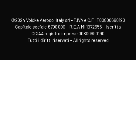
©2024 Volcke Aerosol Italy srl – P.IVA e C.F. IT00800690190
Capitale sociale €700.000 – R.E.A MI 1972655 – Iscritta
CCIAA registro imprese 00800690190
Tutti i diritti riservati – All rights reserved