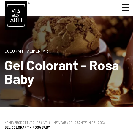
COLORANTI ALIMENTARI
Gel Colorant - Rosa
Baby
HOME
/
PRODOTTI
/
COLORANTI ALIMENTARI
/
COLORANTE IN GEL 30G
/
GEL COLORANT – ROSA BABY