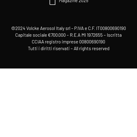
Magazine 2025
©2024 Volcke Aerosol Italy srl – P.IVA e C.F. IT00800690190
Capitale sociale €700.000 – R.E.A MI 1972655 – Iscritta
CCIAA registro imprese 00800690190
Tutti i diritti riservati – All rights reserved